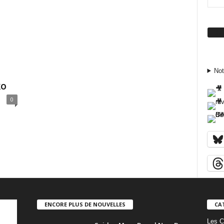
Su
Not
ko
0
ENCORE PLUS DE NOUVELLES
CA
Les C