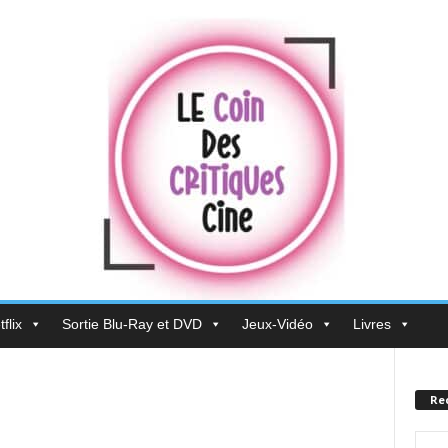
flix
Sortie Blu-Ray et DVD
Jeux-Vidéo
Livres
Re