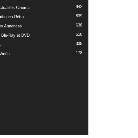
942
ctualités Cinéma
839
ritiques Rétro
638
es Annonces
518
e Blu-Ray et DVD
335
x
178
Vidéo