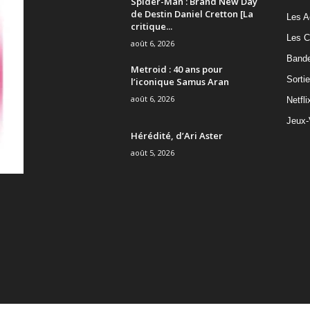
Spider-Man : Brand New Day
de Destin Daniel Cretton [La
Les A
critique...
Les C
août 6, 2026
Band
Metroid : 40 ans pour
Sorti
l’iconique Samus Aran
août 6, 2026
Netfli
Jeux-
Hérédité, d’Ari Aster
août 5, 2026