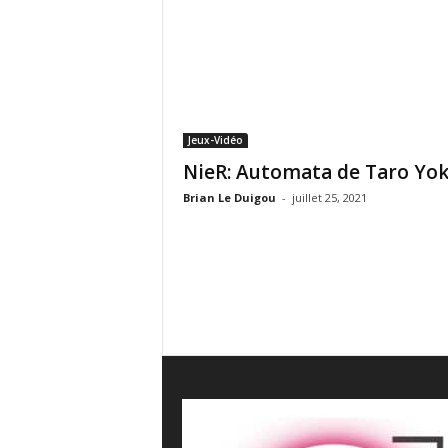
e
s
C
r
i
t
i
Jeux-Vidéo
q
NieR: Automata de Taro Yo
u
e
Brian Le Duigou
-
juillet 25, 2021
s
C
i
n
é