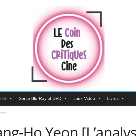
flix
Sortie Blu-Ray et DVD
Jeux-Vidéo
Livres
 Yeon
ng-Ho Yeon [L’analys