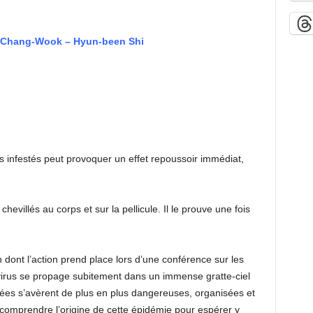
i Chang-Wook – Hyun-been Shi
infestés peut provoquer un effet repoussoir immédiat,
chevillés au corps et sur la pellicule. Il le prouve une fois
n dont l’action prend place lors d’une conférence sur les
 virus se propage subitement dans un immense gratte-ciel
tées s’avèrent de plus en plus dangereuses, organisées et
e comprendre l’origine de cette épidémie pour espérer y