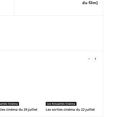
du film]
ualités Cinéma
Les Actualités Cinéma
ties cinéma du 29 juillet
Les sorties cinéma du 22 juillet