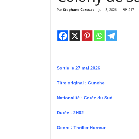
e
s
Par
Stephane Carcuac
-
juin 3, 2026
217
C
r
i
t
i
q
u
e
s
Sortie le 27 mai 2026
C
i
Titre original : Gunche
n
é
Nationalité : Corée du Sud
Durée : 2H02
Genre : Thriller Horreur