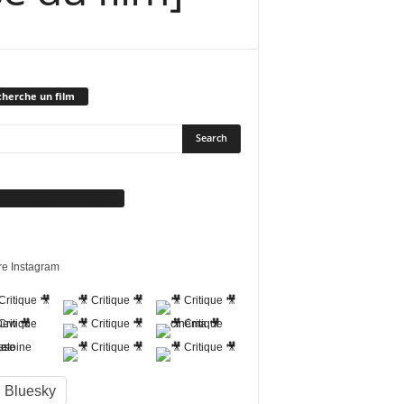
herche un film
vez-nous sur Facebook
re Instagram
Bluesky