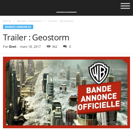
Home
Bandes Annonces
Trailer : Geostorm
BANDES ANNONCES
Trailer : Geostorm
Par
Orel
-
mars 18, 2017
362
0