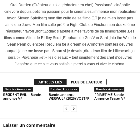
Orel Durden (Créateur du site ,rédacteur en chef) Passionné ,cinéphile
,cinévore depuis petit ma passion pour le cinéma est immense mon réalisateur
favori Steven Spielberg mon film culte de sa filmo E.T je ne m’en lasse pas
ainsi que Jaws .Mon film culte préféré Fight Club de Fincher mon deuxuième
réalisateur favori ,dont Zodiac s’ajoute a mes favoris de sa filmographie .Les
films comme Alien de Ridley Scott ,Elephant de Gus Van Sant ,Into the Wild de
Sean Penn ou encore Requiem for a dream de Aronofsky sont les oeuvres
auquel je ne me lasse pas .Sinon si je devais ,dire deux film de Hitchcock ça
serait « Psychose »et « les oiseaux » tout simplement des chef d’oeuvres
.J’espère que ce site vous satisfait ,merci a vous et vive le cinéma .
ARTICLES LIÉS
PLUS DE L'AUTEUR
Bandes Annonces
Bandes Annonces
Bandes Annonces
RESIDENT EVIL – Bande-
Bande-annonce
PRIMETIME Bande
annonce VF
WERWULF (2026) VOSTFR
Annonce Teaser VF
Laisser un commentaire