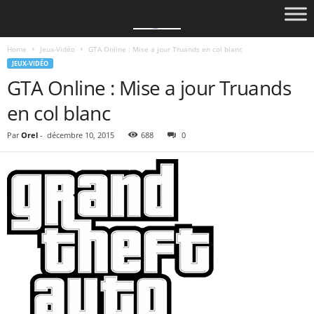
Home
Jeux-Vidéo
GTA Online : Mise a jour Truands en col blanc
JEUX-VIDÉO
GTA Online : Mise a jour Truands
en col blanc
Par
Orel
-
décembre 10, 2015
688
0