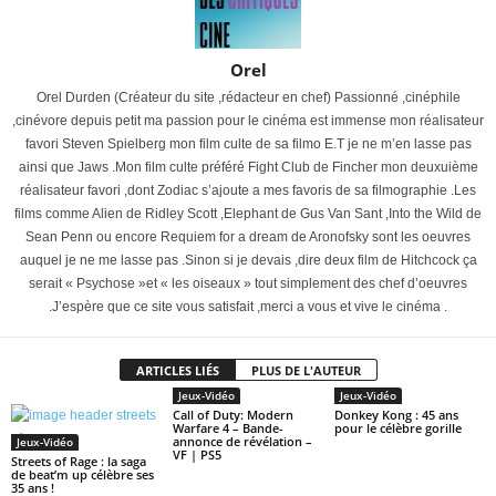
Orel
Orel Durden (Créateur du site ,rédacteur en chef) Passionné ,cinéphile
,cinévore depuis petit ma passion pour le cinéma est immense mon réalisateur
favori Steven Spielberg mon film culte de sa filmo E.T je ne m’en lasse pas
ainsi que Jaws .Mon film culte préféré Fight Club de Fincher mon deuxuième
réalisateur favori ,dont Zodiac s’ajoute a mes favoris de sa filmographie .Les
films comme Alien de Ridley Scott ,Elephant de Gus Van Sant ,Into the Wild de
Sean Penn ou encore Requiem for a dream de Aronofsky sont les oeuvres
auquel je ne me lasse pas .Sinon si je devais ,dire deux film de Hitchcock ça
serait « Psychose »et « les oiseaux » tout simplement des chef d’oeuvres
.J’espère que ce site vous satisfait ,merci a vous et vive le cinéma .
ARTICLES LIÉS
PLUS DE L'AUTEUR
Jeux-Vidéo
Jeux-Vidéo
Call of Duty: Modern
Donkey Kong : 45 ans
Warfare 4 – Bande-
pour le célèbre gorille
annonce de révélation –
Jeux-Vidéo
VF | PS5
Streets of Rage : la saga
de beat’m up célèbre ses
35 ans !