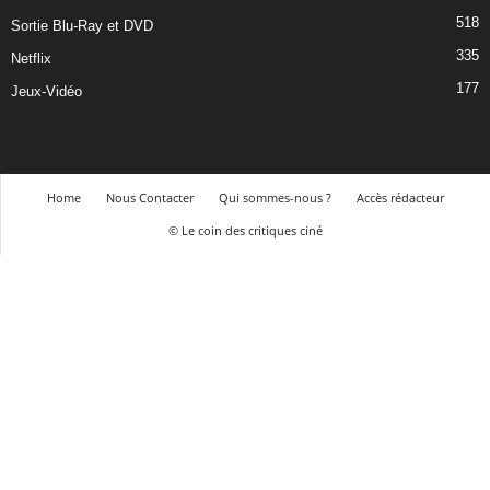
518
Sortie Blu-Ray et DVD
335
Netflix
177
Jeux-Vidéo
Home
Nous Contacter
Qui sommes-nous ?
Accès rédacteur
© Le coin des critiques ciné