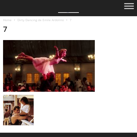
Home
Dirty Dancing de Emile Ardolino
7
7