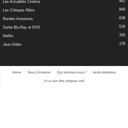
942
Les Actualités Cinéma
840
Les Critiques Rétro
638
Bandes Annonces
518
Sortie Blu-Ray et DVD
335
Netflix
178
Jeux-Vidéo
Home
Nous Contacter
Qui sommes-nous ?
Accès rédacteur
© Le coin des critiques ciné