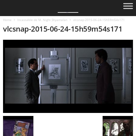
Home
Incassable de M. Night Shyamalan
vlcsnap-2015-06-24-15h59m54s171
vlcsnap-2015-06-24-15h59m54s171