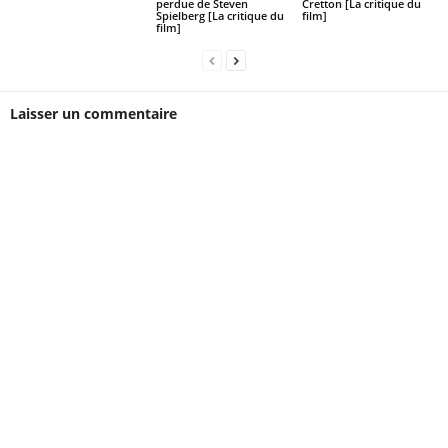
perdue de Steven
Cretton [La critique du
Spielberg [La critique du
film]
film]
Laisser un commentaire