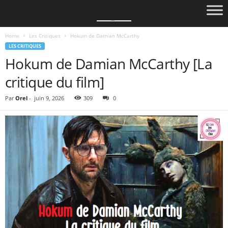
Home
Les Critiques
Hokum de Damian McCarthy
LES CRITIQUES
Hokum de Damian McCarthy [La
critique du film]
Par
Orel
-
juin 9, 2026
309
0