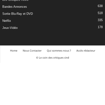
638
Bandes Annonces
518
Sortie Blu-Ray et DVD
335
Netflix
178
Jeux-Vidéo
Home
Nous Contacter
Qui sommes-nous ?
Accès rédacteur
© Le coin des critiques ciné