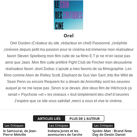
Orel
Orel Durden (Créateur du site ,rédacteur en chef) Passionné ,cinéphile
,cinévore depuis petit ma passion pour le cinéma est immense mon réalisateur
favori Steven Spielberg mon film culte de sa filmo E.T je ne m’en lasse pas
ainsi que Jaws .Mon film culte préféré Fight Club de Fincher mon deuxuième
réalisateur favori ,dont Zodiac s’ajoute a mes favoris de sa filmographie .Les
films comme Alien de Ridley Scott ,Elephant de Gus Van Sant ,Into the Wild de
Sean Penn ou encore Requiem for a dream de Aronofsky sont les oeuvres
auquel je ne me lasse pas .Sinon si je devais ,dire deux film de Hitchcock ça
serait « Psychose »et « les oiseaux » tout simplement des chef d’oeuvres
.J’espère que ce site vous satisfait ,merci a vous et vive le cinéma .
ARTICLES LIÉS
PLUS DE L'AUTEUR
Les Critiques
Les Critiques
Les Critiques
le Samouraï, de Jean-
Indiana Jones et les
Spider-Man : Brand New
Pierre Melville
aventuriers de l’arche
Day de Destin Daniel