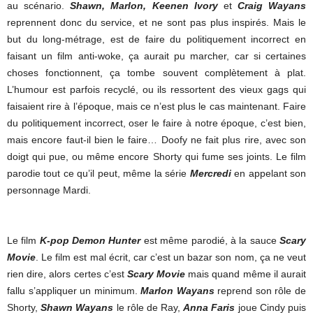
au scénario.
Shawn, Marlon, Keenen Ivory
et
Craig Wayans
reprennent donc du service, et ne sont pas plus inspirés. Mais le
but du long-métrage, est de faire du politiquement incorrect en
faisant un film anti-woke, ça aurait pu marcher, car si certaines
choses fonctionnent, ça tombe souvent complètement à plat.
L’humour est parfois recyclé, ou ils ressortent des vieux gags qui
faisaient rire à l’époque, mais ce n’est plus le cas maintenant. Faire
du politiquement incorrect, oser le faire à notre époque, c’est bien,
mais encore faut-il bien le faire… Doofy ne fait plus rire, avec son
doigt qui pue, ou même encore Shorty qui fume ses joints. Le film
parodie tout ce qu’il peut, même la série
Mercredi
en appelant son
personnage Mardi.
Le film
K-pop Demon Hunter
est même parodié, à la sauce
Scary
Movie
. Le film est mal écrit, car c’est un bazar son nom, ça ne veut
rien dire, alors certes c’est
Scary Movie
mais quand même il aurait
fallu s’appliquer un minimum.
Marlon Wayans
reprend son rôle de
Shorty,
Shawn Wayans
le rôle de Ray,
Anna Faris
joue Cindy puis