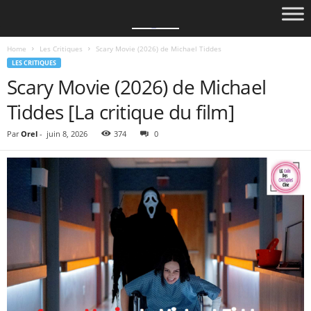
Home
Les Critiques
Scary Movie (2026) de Michael Tiddes
LES CRITIQUES
Scary Movie (2026) de Michael
Tiddes [La critique du film]
Par
Orel
-
juin 8, 2026
374
0