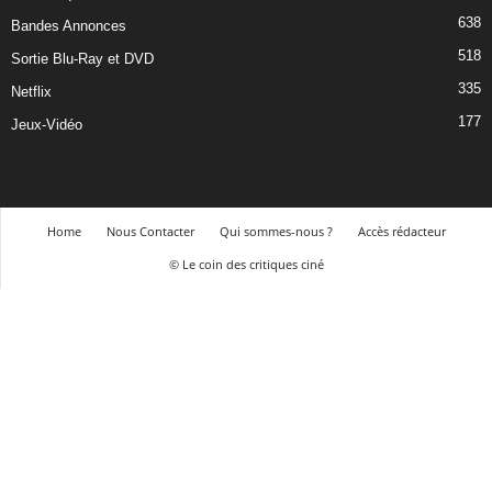
638
Bandes Annonces
518
Sortie Blu-Ray et DVD
335
Netflix
177
Jeux-Vidéo
Home
Nous Contacter
Qui sommes-nous ?
Accès rédacteur
© Le coin des critiques ciné