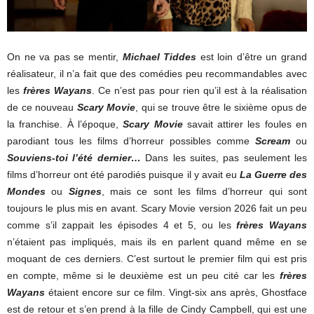
On ne va pas se mentir,
Michael Tiddes
est loin d’être un grand
réalisateur, il n’a fait que des comédies peu recommandables avec
les
frères Wayans
. Ce n’est pas pour rien qu’il est à la réalisation
de ce nouveau
Scary Movie
, qui se trouve être le sixième opus de
la franchise. À l’époque,
Scary Movie
savait attirer les foules en
parodiant tous les films d’horreur possibles comme
Scream
ou
Souviens-toi l’été dernier…
Dans les suites, pas seulement les
films d’horreur ont été parodiés puisque il y avait eu
La Guerre des
Mondes
ou
Signes
, mais ce sont les films d’horreur qui sont
toujours le plus mis en avant. Scary Movie version 2026 fait un peu
comme s’il zappait les épisodes 4 et 5, ou les
frères Wayans
n’étaient pas impliqués, mais ils en parlent quand même en se
moquant de ces derniers. C’est surtout le premier film qui est pris
en compte, même si le deuxième est un peu cité car les
frères
Wayans
étaient encore sur ce film. Vingt-six ans après, Ghostface
est de retour et s’en prend à la fille de Cindy Campbell, qui est une