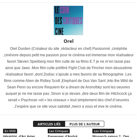
Orel
Orel Durden (Créateur du site ,rédacteur en chef) Passionné ,cinéphile
,cinévore depuis petit ma passion pour le cinéma est immense mon réalisateur
favori Steven Spielberg mon film culte de sa filmo E.T je ne m’en lasse pas
ainsi que Jaws .Mon film culte préféré Fight Club de Fincher mon deuxuième
réalisateur favori ,dont Zodiac s’ajoute a mes favoris de sa filmographie .Les
films comme Alien de Ridley Scott ,Elephant de Gus Van Sant ,Into the Wild de
Sean Penn ou encore Requiem for a dream de Aronofsky sont les oeuvres
auquel je ne me lasse pas .Sinon si je devais ,dire deux film de Hitchcock ça
serait « Psychose »et « les oiseaux » tout simplement des chef d’oeuvres
.J’espère que ce site vous satisfait ,merci a vous et vive le cinéma .
ARTICLES LIÉS
PLUS DE L'AUTEUR
En VOD
Les Critiques
Les Critiques
Hérédité, d’Ari Aster
Passenger d’André
Monarch saison 2 : Des