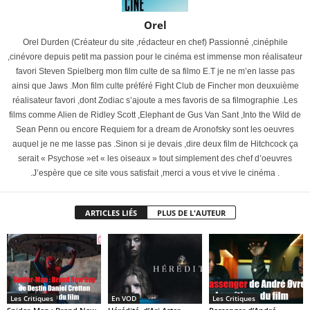
Orel
Orel Durden (Créateur du site ,rédacteur en chef) Passionné ,cinéphile
,cinévore depuis petit ma passion pour le cinéma est immense mon réalisateur
favori Steven Spielberg mon film culte de sa filmo E.T je ne m’en lasse pas
ainsi que Jaws .Mon film culte préféré Fight Club de Fincher mon deuxuième
réalisateur favori ,dont Zodiac s’ajoute a mes favoris de sa filmographie .Les
films comme Alien de Ridley Scott ,Elephant de Gus Van Sant ,Into the Wild de
Sean Penn ou encore Requiem for a dream de Aronofsky sont les oeuvres
auquel je ne me lasse pas .Sinon si je devais ,dire deux film de Hitchcock ça
serait « Psychose »et « les oiseaux » tout simplement des chef d’oeuvres
.J’espère que ce site vous satisfait ,merci a vous et vive le cinéma .
ARTICLES LIÉS
PLUS DE L'AUTEUR
Les Critiques
En VOD
Les Critiques