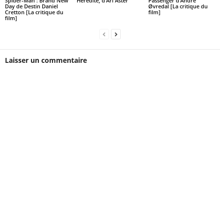
Spider-Man : Brand New
Hérédité, d’Ari Aster
Passenger d’André
Day de Destin Daniel
Øvredal [La critique du
Cretton [La critique du
film]
film]
Laisser un commentaire