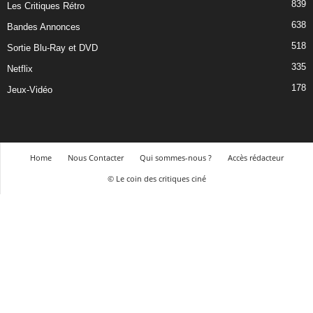
839
Les Critiques Rétro
638
Bandes Annonces
518
Sortie Blu-Ray et DVD
335
Netflix
178
Jeux-Vidéo
Home
Nous Contacter
Qui sommes-nous ?
Accès rédacteur
© Le coin des critiques ciné