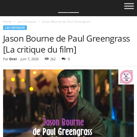
Home
Les Critiques
Jason Bourne de Paul Greengrass
LES CRITIQUES
Jason Bourne de Paul Greengrass
[La critique du film]
Par
Orel
-
juin 7, 2026
262
0