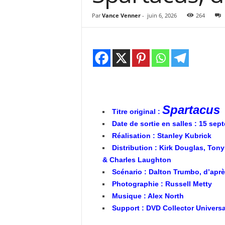
e
s
Par
Vance Venner
-
juin 6, 2026
264
C
r
i
t
i
q
u
e
Spartacus
s
Titre original :
C
Date de sortie en salles : 15 se
i
Réalisation : Stanley Kubrick
n
Distribution : Kirk Douglas, Ton
é
& Charles Laughton
Scénario : Dalton Trumbo, d’apr
Photographie : Russell Metty
Musique : Alex North
Support : DVD Collector Universal