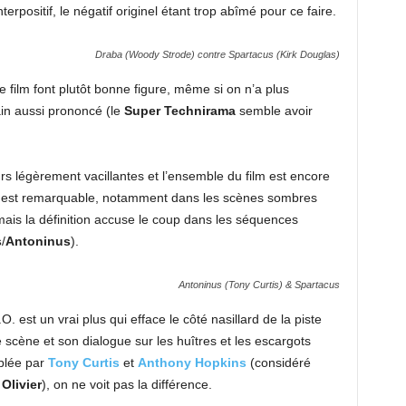
terpositif, le négatif originel étant trop abîmé pour ce faire.
Draba (Woody Strode) contre Spartacus (Kirk Douglas)
 film font plutôt bonne figure, même si on n’a plus
ain aussi prononcé (le
Super Technirama
semble avoir
rs légèrement vacillantes et l’ensemble du film est encore
e est remarquable, notamment dans les scènes sombres
, mais la définition accuse le coup dans les séquences
s
/
Antoninus
).
Antoninus (Tony Curtis) & Spartacus
. est un vrai plus qui efface le côté nasillard de la piste
cène et son dialogue sur les huîtres et les escargots
blée par
Tony
Curtis
et
Anthony Hopkins
(considéré
Olivier
), on ne voit pas la différence.