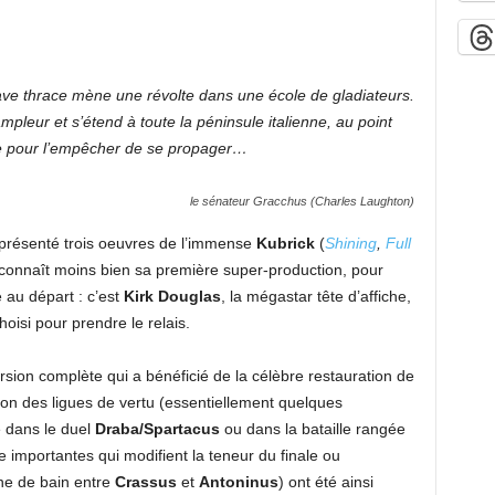
ve thrace mène une révolte dans une école de gladiateurs.
pleur et s’étend à toute la péninsule italienne, au point
e pour l’empêcher de se propager…
le sénateur Gracchus (Charles Laughton)
présenté trois oeuvres de l’immense
Kubrick
(
Shining
,
Full
connaît moins bien sa première super-production, pour
é au départ : c’est
Kirk Douglas
, la mégastar tête d’affiche,
choisi pour prendre le relais.
ersion complète qui a bénéficié de la célèbre restauration de
on des ligues de vertu (essentiellement quelques
 dans le duel
Draba/Spartacus
ou dans la bataille rangée
e importantes qui modifient la teneur du finale ou
ne de bain entre
Crassus
et
Antoninus
) ont été ainsi