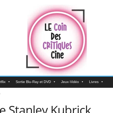
flix
Sortie Blu-Ray et DVD
Jeux-Vidéo
Livres
k
e Stanley Kubrick