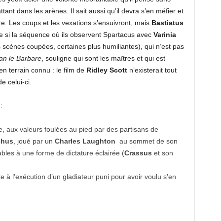
ant dans les arènes. Il sait aussi qu’il devra s’en méfier et
e. Les coups et les vexations s’ensuivront, mais
Bastiatus
 si la séquence où ils observent Spartacus avec
Varinia
 scènes coupées, certaines plus humiliantes), qui n’est pas
n le Barbare
, souligne qui sont les maîtres et qui est
 en terrain connu : le film de
Ridley Scott
n’existerait tout
e celui-ci.
:
e, aux valeurs foulées au pied par des partisans de
chus
, joué par un
Charles Laughton
au sommet de son
ables à une forme de dictature éclairée (
Crassus
et son
ite à l’exécution d’un gladiateur puni pour avoir voulu s’en