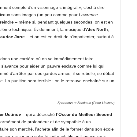
iennent compte d’un visionnage « intégral », c’est à dire
usicaux sans images (un peu comme pour
Lawrence
streindre – même si, pendant quelques secondes, on est en
roblème technique. Évidemment, la musique d’
Alex North
,
aurice Jarre
– et on est en droit de s’impatienter, surtout à
e dans une carrière où on va immédiatement faire
 s’avance pour aider un pauvre esclave comme lui qui
mé d’arrêter par des gardes armés, il se rebelle, se débat
e. La punition sera terrible : on le retrouve enchaîné sur un
Spartacus et Bastiatus (Peter Ustinov)
er Ustinov
– qui a décroché
l’Oscar du Meilleur Second
 énormément de profondeur et de sympathie à un
ire son marché, l’achète afin de le former dans son école
ces yeux acier une volonté inébranlable qu’il pense sans