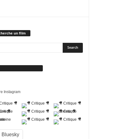
herche un film
vez-nous sur Facebook
re Instagram
Bluesky