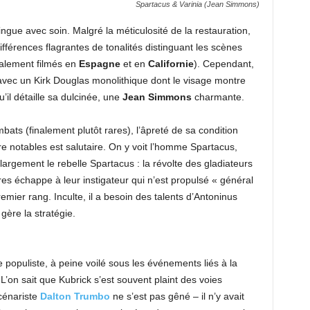
Spartacus & Varinia (Jean Simmons)
ingue avec soin. Malgré la méticulosité de la restauration,
fférences flagrantes de tonalités distinguant les scènes
palement filmés en
Espagne
et en
Californie
). Cependant,
avec un Kirk Douglas monolithique dont le visage montre
’il détaille sa dulcinée, une
Jean Simmons
charmante.
mbats (finalement plutôt rares), l’âpreté de sa condition
re notables est salutaire. On y voit l’homme Spartacus,
 largement le rebelle Spartacus : la révolte des gladiateurs
es échappe à leur instigateur qui n’est propulsé « général
mier rang. Inculte, il a besoin des talents d’Antoninus
gère la stratégie.
 populiste, à peine voilé sous les événements liés à la
L’on sait que Kubrick s’est souvent plaint des voies
cénariste
Dalton
Trumbo
ne s’est pas gêné – il n’y avait