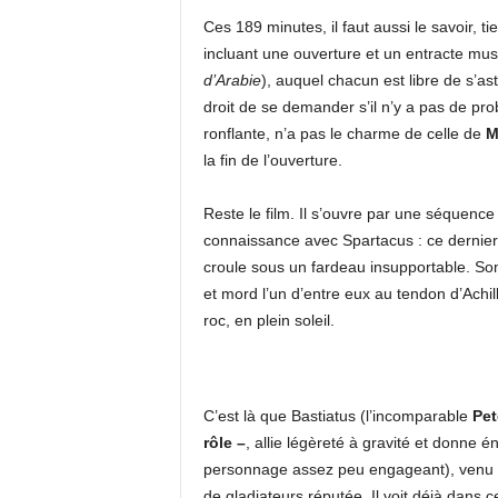
Ces 189 minutes, il faut aussi le savoir, t
incluant une ouverture et un entracte m
d’Arabie
), auquel chacun est libre de s’a
droit de se demander s’il n’y a pas de p
ronflante, n’a pas le charme de celle de
M
la fin de l’ouverture.
Reste le film. Il s’ouvre par une séquenc
connaissance avec Spartacus : ce dernier
croule sous un fardeau insupportable. Som
et mord l’un d’entre eux au tendon d’Achill
roc, en plein soleil.
C’est là que Bastiatus (l’incomparable
Pet
rôle –
, allie légèreté à gravité et donne
personnage assez peu engageant), venu fa
de gladiateurs réputée. Il voit déjà dans 