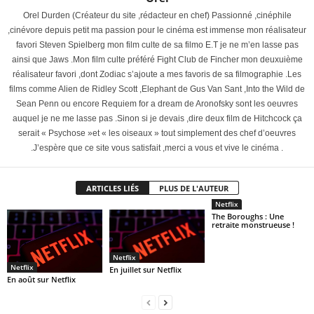
Orel Durden (Créateur du site ,rédacteur en chef) Passionné ,cinéphile
,cinévore depuis petit ma passion pour le cinéma est immense mon réalisateur
favori Steven Spielberg mon film culte de sa filmo E.T je ne m’en lasse pas
ainsi que Jaws .Mon film culte préféré Fight Club de Fincher mon deuxuième
réalisateur favori ,dont Zodiac s’ajoute a mes favoris de sa filmographie .Les
films comme Alien de Ridley Scott ,Elephant de Gus Van Sant ,Into the Wild de
Sean Penn ou encore Requiem for a dream de Aronofsky sont les oeuvres
auquel je ne me lasse pas .Sinon si je devais ,dire deux film de Hitchcock ça
serait « Psychose »et « les oiseaux » tout simplement des chef d’oeuvres
.J’espère que ce site vous satisfait ,merci a vous et vive le cinéma .
ARTICLES LIÉS
PLUS DE L'AUTEUR
Netflix
The Boroughs : Une
retraite monstrueuse !
Netflix
Netflix
En juillet sur Netflix
En août sur Netflix