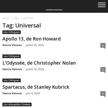
Home
Tags
Universal
Tag: Universal
Les Critiques
Apollo 13, de Ron Howard
Vance Venner
-
juillet 29, 2026
0
Les Critiques
L’Odyssée, de Christopher Nolan
Vance Venner
-
juillet 18, 2026
2
Les Critiques
Spartacus, de Stanley Kubrick
Vance Venner
-
juin 6, 2026
0
Les Actualités Cinéma