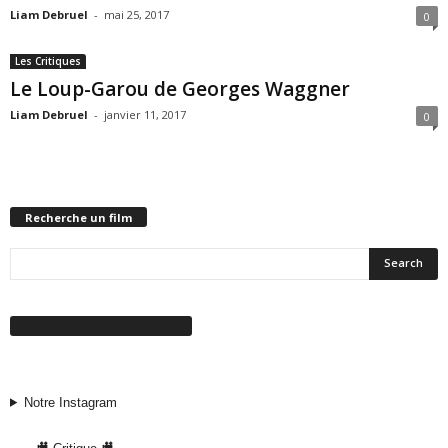
Liam Debruel
-
mai 25, 2017
0
Les Critiques
Le Loup-Garou de Georges Waggner
Liam Debruel
-
janvier 11, 2017
0
Recherche un film
Suivez-nous sur Facebook
Notre Instagram