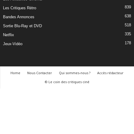
839
Les Critiques Rétro
638
Bandes Annonces
518
Sortie Blu-Ray et DVD
335
Netflix
178
Jeux-Vidéo
Home
Nous Contacter
Qui sommes-nous ?
Accès rédacteur
© Le coin des critiques ciné