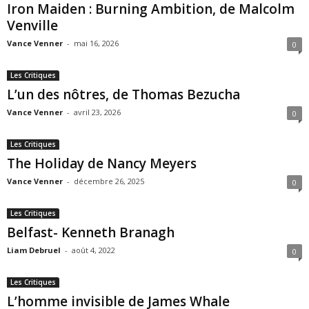
Iron Maiden : Burning Ambition, de Malcolm
Venville
Vance Venner
-
mai 16, 2026
0
Les Critiques
L’un des nôtres, de Thomas Bezucha
Vance Venner
-
avril 23, 2026
0
Les Critiques
The Holiday de Nancy Meyers
Vance Venner
-
décembre 26, 2025
0
Les Critiques
Belfast- Kenneth Branagh
Liam Debruel
-
août 4, 2022
0
Les Critiques
L’homme invisible de James Whale