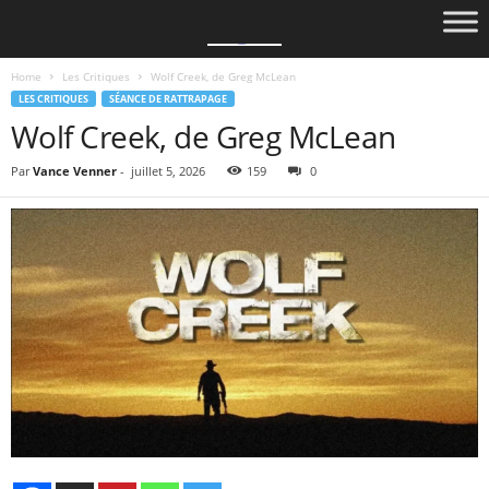
Home
Les Critiques
Wolf Creek, de Greg McLean
LES CRITIQUES
SÉANCE DE RATTRAPAGE
Wolf Creek, de Greg McLean
Par
Vance Venner
-
juillet 5, 2026
159
0