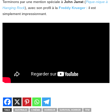
Terminons par une mention spéciale à
John Jarrat
(
Pique-nique à
Hanging Rock
), avec son profil à la
Freddy
Krueger :
il est
simplement impressionnant.
TAGS
AUSTRALIE
CINÉMA
HORREUR
SURVIVAL HORROR
TFM