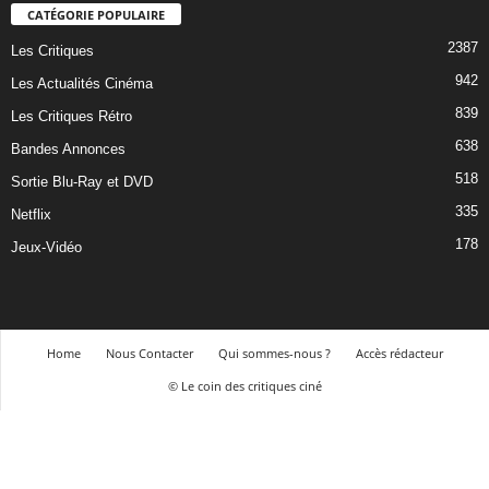
CATÉGORIE POPULAIRE
2387
Les Critiques
942
Les Actualités Cinéma
839
Les Critiques Rétro
638
Bandes Annonces
518
Sortie Blu-Ray et DVD
335
Netflix
178
Jeux-Vidéo
Home
Nous Contacter
Qui sommes-nous ?
Accès rédacteur
© Le coin des critiques ciné