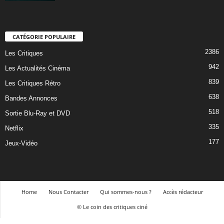
CATÉGORIE POPULAIRE
2386
Les Critiques
942
Les Actualités Cinéma
839
Les Critiques Rétro
638
Bandes Annonces
518
Sortie Blu-Ray et DVD
335
Netflix
177
Jeux-Vidéo
Home
Nous Contacter
Qui sommes-nous ?
Accès rédacteur
© Le coin des critiques ciné