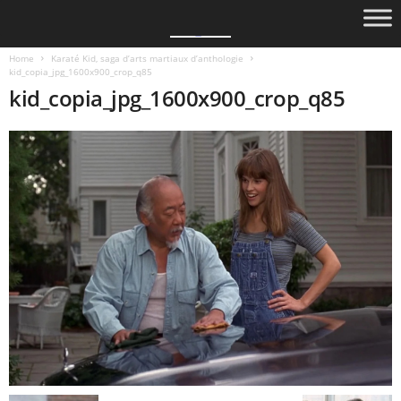
Home
Karaté Kid, saga d’arts martiaux d’anthologie
kid_copia_jpg_1600x900_crop_q85
kid_copia_jpg_1600x900_crop_q85