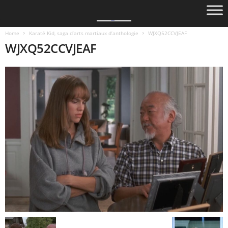
Home
Karaté Kid, saga d’arts martiaux d’anthologie
WJXQ52CCVJEAF
WJXQ52CCVJEAF