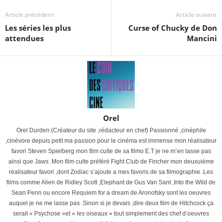
Article précédent
Article suivant
Les séries les plus
Curse of Chucky de Don
attendues
Mancini
Orel
Orel Durden (Créateur du site ,rédacteur en chef) Passionné ,cinéphile
,cinévore depuis petit ma passion pour le cinéma est immense mon réalisateur
favori Steven Spielberg mon film culte de sa filmo E.T je ne m’en lasse pas
ainsi que Jaws .Mon film culte préféré Fight Club de Fincher mon deuxuième
réalisateur favori ,dont Zodiac s’ajoute a mes favoris de sa filmographie .Les
films comme Alien de Ridley Scott ,Elephant de Gus Van Sant ,Into the Wild de
Sean Penn ou encore Requiem for a dream de Aronofsky sont les oeuvres
auquel je ne me lasse pas .Sinon si je devais ,dire deux film de Hitchcock ça
serait « Psychose »et « les oiseaux » tout simplement des chef d’oeuvres