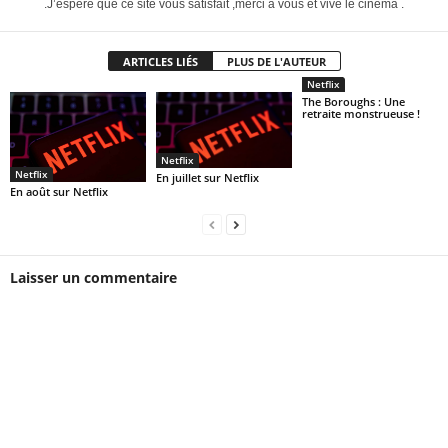
.J’espère que ce site vous satisfait ,merci a vous et vive le cinéma .
ARTICLES LIÉS
PLUS DE L'AUTEUR
Netflix
The Boroughs : Une
retraite monstrueuse !
Netflix
Netflix
En juillet sur Netflix
En août sur Netflix
Laisser un commentaire