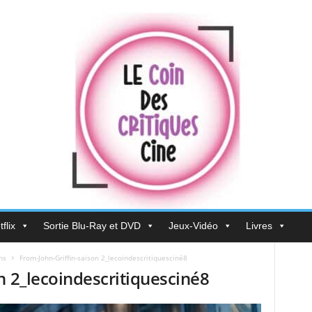
flix
Sortie Blu-Ray et DVD
Jeux-Vidéo
Livres
ns
From-John-Griffin-saison 2_lecoindescritiquesciné8
n 2_lecoindescritiquesciné8