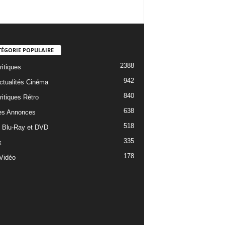
TÉGORIE POPULAIRE
2388
ritiques
942
ctualités Cinéma
840
ritiques Rétro
638
es Annonces
518
e Blu-Ray et DVD
335
x
178
Vidéo