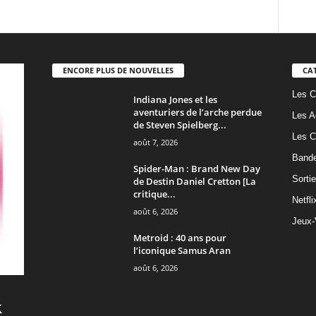
ENCORE PLUS DE NOUVELLES
CA
Les C
Indiana Jones et les
aventuriers de l’arche perdue
Les A
de Steven Spielberg...
Les C
août 7, 2026
Band
Spider-Man : Brand New Day
Sorti
de Destin Daniel Cretton [La
critique...
Netfli
août 6, 2026
Jeux-
Metroid : 40 ans pour
l’iconique Samus Aran
août 6, 2026