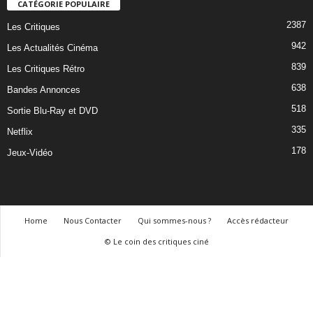
CATÉGORIE POPULAIRE
2387
Les Critiques
942
Les Actualités Cinéma
839
Les Critiques Rétro
638
Bandes Annonces
518
Sortie Blu-Ray et DVD
335
Netflix
178
Jeux-Vidéo
Home
Nous Contacter
Qui sommes-nous ?
Accès rédacteur
© Le coin des critiques ciné