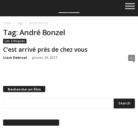
Home
Tags
André Bonzel
Tag: André Bonzel
Les Critiques
C’est arrivé près de chez vous
Liam Debruel
-
janvier 26, 2017
0
Recherche un film
Suivez-nous sur Facebook