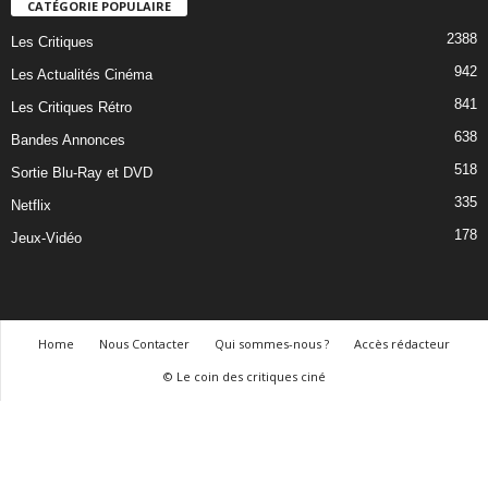
CATÉGORIE POPULAIRE
2388
Les Critiques
942
Les Actualités Cinéma
841
Les Critiques Rétro
638
Bandes Annonces
518
Sortie Blu-Ray et DVD
335
Netflix
178
Jeux-Vidéo
Home
Nous Contacter
Qui sommes-nous ?
Accès rédacteur
© Le coin des critiques ciné