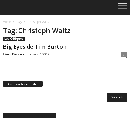
Home
Tags
Christoph Waltz
Tag: Christoph Waltz
Les Critiques
Big Eyes de Tim Burton
Liam Debruel
-
mars 7, 2018
0
Recherche un film
Suivez-nous sur Facebook