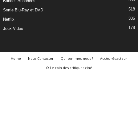
Bandes Annonces
518
Sortie Blu-Ray et DVD
335
Netflix
178
Jeux-Vidéo
Home
Nous Contacter
Qui sommes-nous ?
Accès rédacteur
© Le coin des critiques ciné