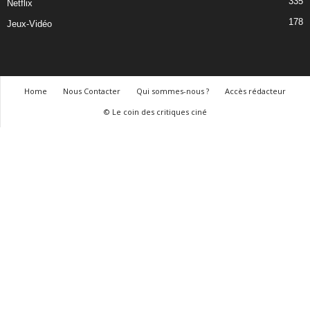
335
Netflix
178
Jeux-Vidéo
Home
Nous Contacter
Qui sommes-nous ?
Accès rédacteur
© Le coin des critiques ciné