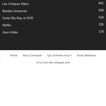
841
Les Critiques Rétro
638
Bandes Annonces
518
Sortie Blu-Ray et DVD
335
Netflix
178
Jeux-Vidéo
Home
Nous Contacter
Qui sommes-nous ?
Accès rédacteur
© Le coin des critiques ciné