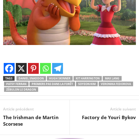
TAGS
DANIEL SNADDON
HUGH SKINNER
KIT HARRINGTON
MAX LANG
PATSY FERRAN
PREMIERS PAS DANS LA FORÊT
SOYEON KIM
VERONIKA FEDOROVA
ZÉBULON LE DRAGON
Article précédent
Article suivant
The Irishman de Martin
Factory de Youri Bykov
Scorsese