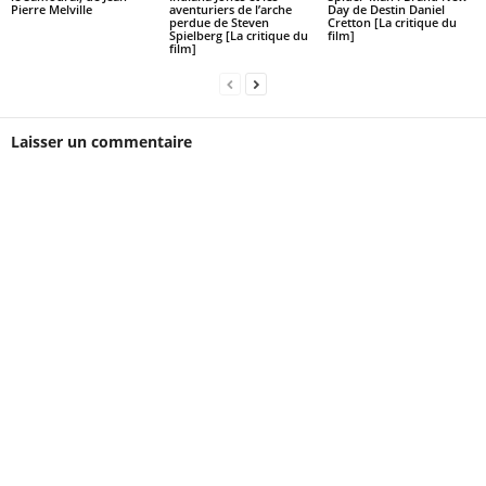
Pierre Melville
aventuriers de l’arche
Day de Destin Daniel
perdue de Steven
Cretton [La critique du
Spielberg [La critique du
film]
film]
Laisser un commentaire