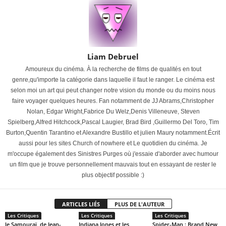
Liam Debruel
Amoureux du cinéma. À la recherche de films de qualités en tout
genre,qu'importe la catégorie dans laquelle il faut le ranger. Le cinéma est
selon moi un art qui peut changer notre vision du monde ou du moins nous
faire voyager quelques heures. Fan notamment de JJ Abrams,Christopher
Nolan, Edgar Wright,Fabrice Du Welz,Denis Villeneuve, Steven
Spielberg,Alfred Hitchcock,Pascal Laugier, Brad Bird ,Guillermo Del Toro, Tim
Burton,Quentin Tarantino et Alexandre Bustillo et julien Maury notamment.Écrit
aussi pour les sites Church of nowhere et Le quotidien du cinéma. Je
m'occupe également des Sinistres Purges où j'essaie d'aborder avec humour
un film que je trouve personnellement mauvais tout en essayant de rester le
plus objectif possible :)
ARTICLES LIÉS
PLUS DE L'AUTEUR
Les Critiques
Les Critiques
Les Critiques
le Samouraï, de Jean-
Indiana Jones et les
Spider-Man : Brand New