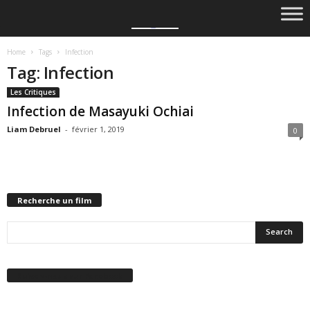
Home
Tags
Infection
Tag: Infection
Les Critiques
Infection de Masayuki Ochiai
Liam Debruel
-
février 1, 2019
0
Recherche un film
Suivez-nous sur Facebook