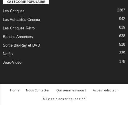
CATÉGORIE POPULAIRE
2387
Les Critiques
942
Les Actualités Cinéma
839
Les Critiques Rétro
638
Bandes Annonces
518
Sortie Blu-Ray et DVD
335
Netflix
178
Jeux-Vidéo
Home
Nous Contacter
Qui sommes-nous ?
Accès rédacteur
© Le coin des critiques ciné