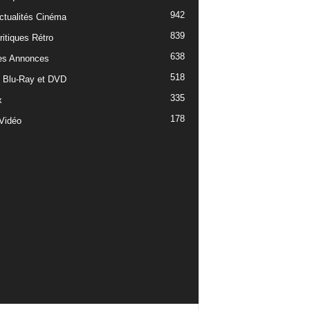
942
ctualités Cinéma
839
ritiques Rétro
638
es Annonces
518
e Blu-Ray et DVD
335
x
178
Vidéo