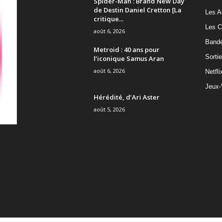
Spider-Man : Brand New Day
de Destin Daniel Cretton [La
Les A
critique...
Les C
août 6, 2026
Band
Metroid : 40 ans pour
Sorti
l’iconique Samus Aran
août 6, 2026
Netfli
Jeux-
Hérédité, d’Ari Aster
août 5, 2026