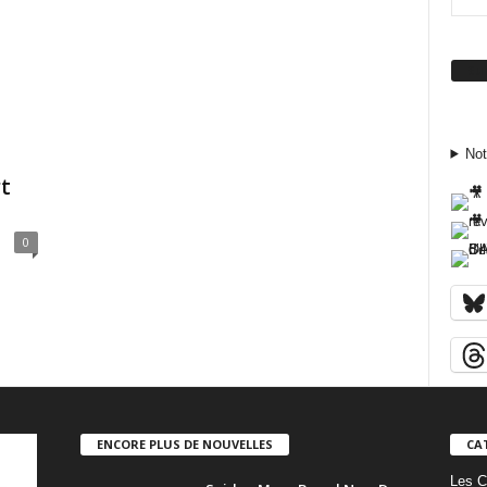
Su
Not
t
0
ENCORE PLUS DE NOUVELLES
CA
Les C