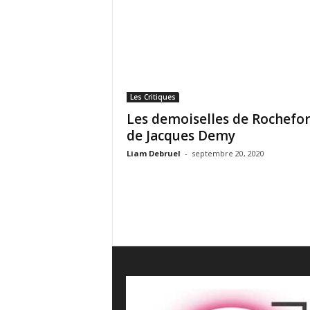
e
s
C
r
i
t
i
Les Critiques
q
Les demoiselles de Rochefor
u
de Jacques Demy
e
s
Liam Debruel
-
septembre 20, 2020
C
i
n
é