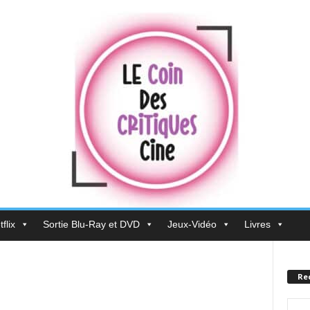
flix
Sortie Blu-Ray et DVD
Jeux-Vidéo
Livres
Re