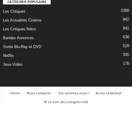
CATÉGORIE POPULAIRE
2388
Les Critiques
942
Les Actualités Cinéma
841
Les Critiques Rétro
638
Bandes Annonces
518
Sortie Blu-Ray et DVD
335
Netflix
178
Jeux-Vidéo
Home
Nous Contacter
Qui sommes-nous ?
Accès rédacteur
© Le coin des critiques ciné