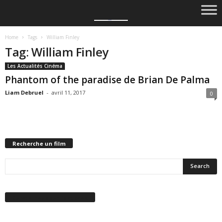
Home
Tags
William Finley
Tag: William Finley
Les Actualités Cinéma
Phantom of the paradise de Brian De Palma
Liam Debruel
-
avril 11, 2017
0
Recherche un film
Suivez-nous sur Facebook