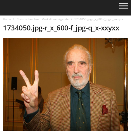
Home
Christopher Lee : Mort d’une légende
1734050.jpg-r_x_600-f_jpg-q_x-xxyxx
1734050.jpg-r_x_600-f_jpg-q_x-xxyxx