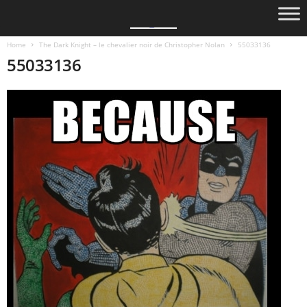
Home
The Dark Knight – le chevalier noir de Christopher Nolan
55033136
55033136