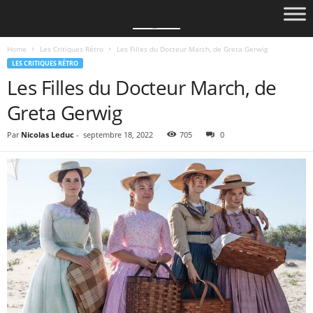
Home
Les Critiques Rétro
Les Filles du Docteur March, de Greta Gerwig
LES CRITIQUES RÉTRO
Les Filles du Docteur March, de
Greta Gerwig
Par
Nicolas Leduc
-
septembre 18, 2022
705
0