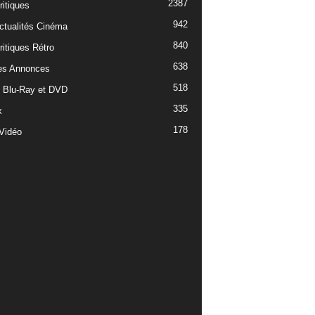
2387
ritiques
942
ctualités Cinéma
840
ritiques Rétro
638
es Annonces
518
e Blu-Ray et DVD
335
x
178
Vidéo