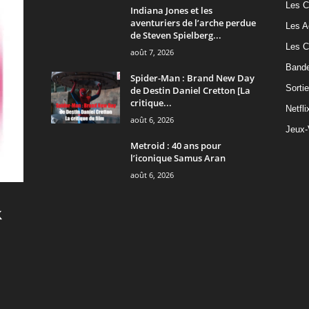
Les C
Indiana Jones et les
aventuriers de l’arche perdue
Les A
de Steven Spielberg...
Les C
août 7, 2026
Band
Spider-Man : Brand New Day
Sorti
de Destin Daniel Cretton [La
critique...
Netfli
août 6, 2026
Jeux-
Metroid : 40 ans pour
l’iconique Samus Aran
août 6, 2026