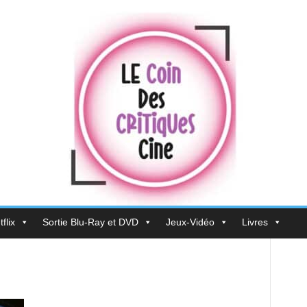
flix
Sortie Blu-Ray et DVD
Jeux-Vidéo
Livres