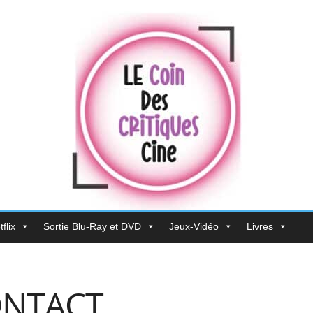
flix
Sortie Blu-Ray et DVD
Jeux-Vidéo
Livres
ONTACT