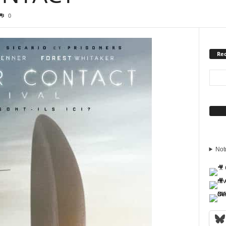
0
Rec
Sui
Not