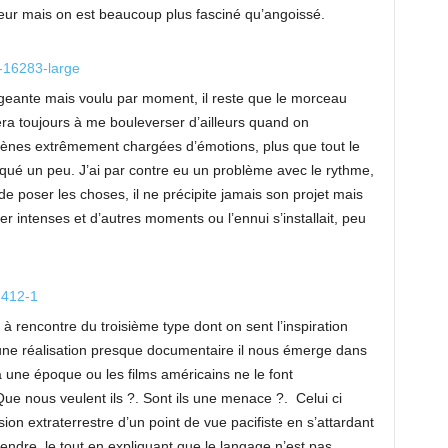
teur mais on est beaucoup plus fasciné qu’angoissé.
geante mais voulu par moment, il reste que le morceau
ivera toujours à me bouleverser d’ailleurs quand on
scènes extrêmement chargées d’émotions, plus que tout le
qué un peu. J’ai par contre eu un problème avec le rythme,
e poser les choses, il ne précipite jamais son projet mais
er intenses et d’autres moments ou l’ennui s’installait, peu
 à rencontre du troisième type dont on sent l’inspiration
une réalisation presque documentaire il nous émerge dans
 une époque ou les films américains ne le font
 Que nous veulent ils ?. Sont ils une menace ?. Celui ci
ion extraterrestre d’un point de vue pacifiste en s’attardant
ndre, le tout en expliquant que le langage n’est pas