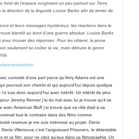
 fond de l’espace surgissent un peu partout sur Terre,
a direction de la linguiste Louise Banks afin de tenter de
ence et leurs messages mystérieux, les réactions dans le
rouve bientôt au bord d’une guerre absolue. Louise Banks
 pour trouver des réponses. Pour les obtenir, la jeune
n seulement lui coûter la vie, mais détruire le genre
1h56
s avec curiosité d’une part parce qu’Amy Adams est une
 qui poursuit son chemin et qui aujourd’hui depuis quelque
 l’a suis donc aujourd’hui avec intérêt. Un intérêt de plus
our Jeremy Renner j’ai du mal avec lui je trouve qu’il se
avec American Bluff j’ai trouvé que ce rôle était à sa
 illuminait tout le contraire dans des films comme
sité revenue je me suis intéressé au projet. Denis
Denis Villeneuve c’est l’angoissant Prisoners, le détestable
et ce film, pour ne citez qu’eux dans sa filmographie. Un