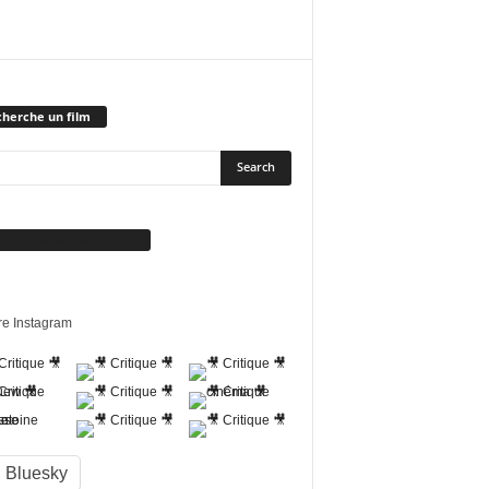
herche un film
vez-nous sur Facebook
re Instagram
Bluesky