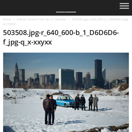
Home
A Most Violent Year de J.C Chandor
503508.jpg-r_640_600-b_1_D6D6D6-f_jpg-
q_x-xxyxx
503508.jpg-r_640_600-b_1_D6D6D6-
f_jpg-q_x-xxyxx