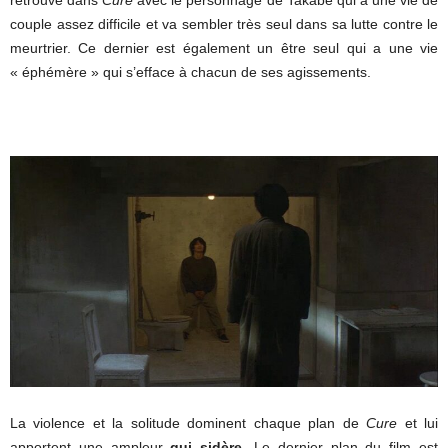
retrouve dans
Cure
avec le personnage de Takabe qui a une vie de
couple assez difficile et va sembler très seul dans sa lutte contre le
meurtrier. Ce dernier est également un être seul qui a une vie
« éphémère » qui s’efface à chacun de ses agissements.
La violence et la solitude dominent chaque plan de
Cure
et lui
apportent une ampleur
qui sidère.
Le dernier plan du film est