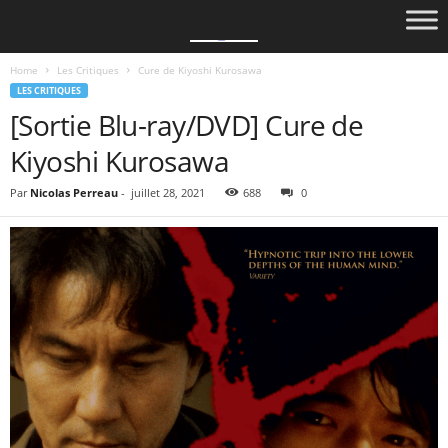
Home
Les Critiques
Cure de Kiyoshi Kurosawa
LES CRITIQUES
[Sortie Blu-ray/DVD] Cure de
Kiyoshi Kurosawa
Par
Nicolas Perreau
-
juillet 28, 2021
688
0