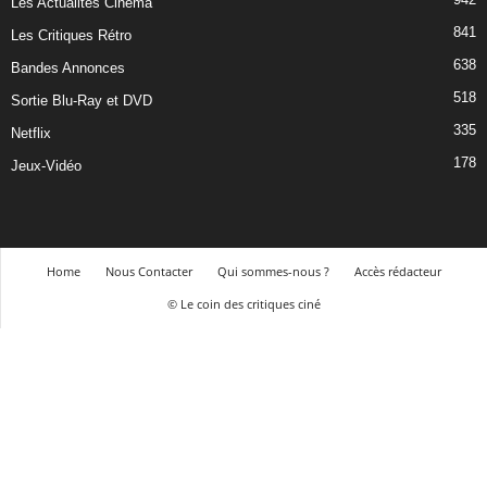
Les Actualités Cinéma
841
Les Critiques Rétro
638
Bandes Annonces
518
Sortie Blu-Ray et DVD
335
Netflix
178
Jeux-Vidéo
Home
Nous Contacter
Qui sommes-nous ?
Accès rédacteur
© Le coin des critiques ciné