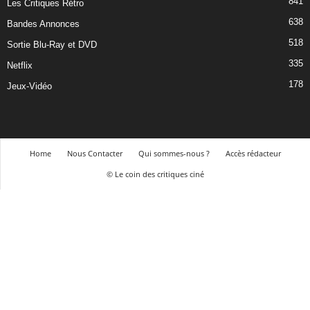
841
Les Critiques Rétro
638
Bandes Annonces
518
Sortie Blu-Ray et DVD
335
Netflix
178
Jeux-Vidéo
Home
Nous Contacter
Qui sommes-nous ?
Accès rédacteur
© Le coin des critiques ciné