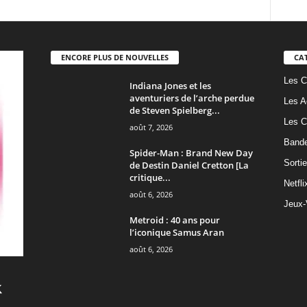
ENCORE PLUS DE NOUVELLES
CA
Les C
Indiana Jones et les
aventuriers de l’arche perdue
Les A
de Steven Spielberg...
Les C
août 7, 2026
Band
Spider-Man : Brand New Day
Sorti
de Destin Daniel Cretton [La
critique...
Netfli
août 6, 2026
Jeux-
Metroid : 40 ans pour
l’iconique Samus Aran
août 6, 2026