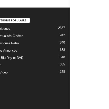
TÉGORIE POPULAIRE
2387
ritiques
942
ctualités Cinéma
840
ritiques Rétro
638
es Annonces
518
e Blu-Ray et DVD
335
x
178
Vidéo