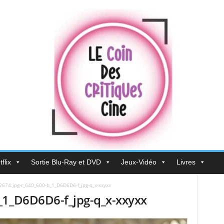
flix
Sortie Blu-Ray et DVD
Jeux-Vidéo
Livres
2674.jpg-r_640_600-b_1_D6D6D6-f_jpg-q_x-xxyxx
_1_D6D6D6-f_jpg-q_x-xxyxx