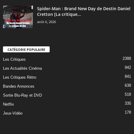
Spider-Man : Brand New Day de Destin Daniel
Cretton [La critique...
août 6, 2026
CATÉGORIE POPULAIRE
2388
Les Critiques
942
Les Actualités Cinéma
841
Les Critiques Rétro
638
Bandes Annonces
518
Sortie Blu-Ray et DVD
335
Netflix
178
Jeux-Vidéo