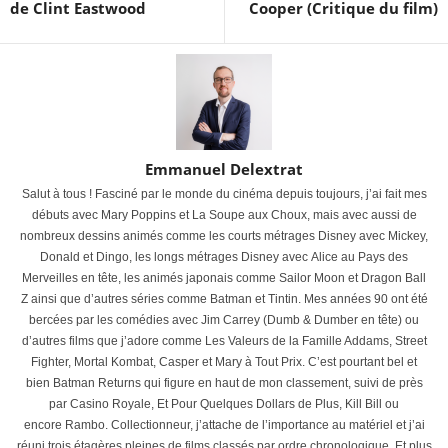
de Clint Eastwood
Cooper (Critique du film)
Emmanuel Delextrat
Salut à tous ! Fasciné par le monde du cinéma depuis toujours, j’ai fait mes
débuts avec Mary Poppins et La Soupe aux Choux, mais avec aussi de
nombreux dessins animés comme les courts métrages Disney avec Mickey,
Donald et Dingo, les longs métrages Disney avec Alice au Pays des
Merveilles en tête, les animés japonais comme Sailor Moon et Dragon Ball
Z ainsi que d’autres séries comme Batman et Tintin. Mes années 90 ont été
bercées par les comédies avec Jim Carrey (Dumb & Dumber en tête) ou
d’autres films que j’adore comme Les Valeurs de la Famille Addams, Street
Fighter, Mortal Kombat, Casper et Mary à Tout Prix. C’est pourtant bel et
bien Batman Returns qui figure en haut de mon classement, suivi de près
par Casino Royale, Et Pour Quelques Dollars de Plus, Kill Bill ou
encore Rambo. Collectionneur, j’attache de l’importance au matériel et j’ai
réuni trois étagères pleines de films classés par ordre chronologique. Et plus