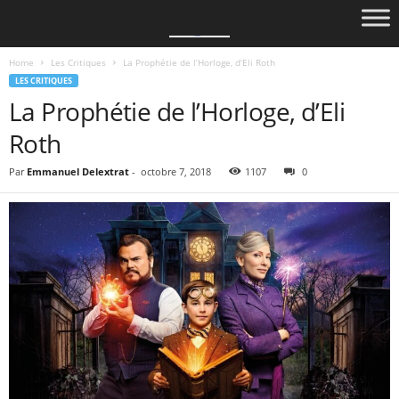
Home
Les Critiques
La Prophétie de l’Horloge, d’Eli Roth
LES CRITIQUES
La Prophétie de l’Horloge, d’Eli
Roth
Par
Emmanuel Delextrat
-
octobre 7, 2018
1107
0