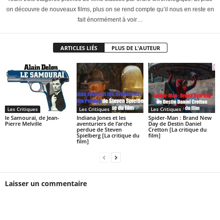
on découvre de nouveaux films, plus on se rend compte qu’il nous en reste en
fait énormément à voir…
ARTICLES LIÉS
PLUS DE L'AUTEUR
Les Critiques
Les Critiques
Les Critiques
le Samouraï, de Jean-
Indiana Jones et les
Spider-Man : Brand New
Pierre Melville
aventuriers de l’arche
Day de Destin Daniel
perdue de Steven
Cretton [La critique du
Spielberg [La critique du
film]
film]
Laisser un commentaire