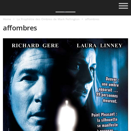
Home
La Prophétie des Ombres de Mark Pellington
affombres
affombres