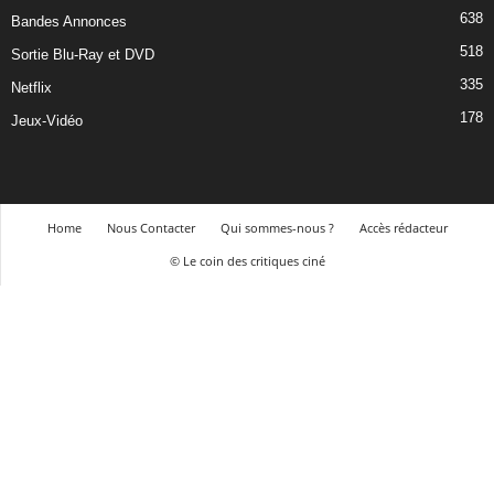
638
Bandes Annonces
518
Sortie Blu-Ray et DVD
335
Netflix
178
Jeux-Vidéo
Home
Nous Contacter
Qui sommes-nous ?
Accès rédacteur
© Le coin des critiques ciné