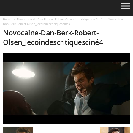
Home
Novocaine de Dan Berk et Robert Olsen [La critique du film]
Novocaine-
Dan-Berk-Robert-Olsen_lecoindescritiquesciné4
Novocaine-Dan-Berk-Robert-
Olsen_lecoindescritiquesciné4