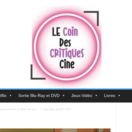
flix
Sortie Blu-Ray et DVD
Jeux-Vidéo
Livres
us motiver à aller le voir.
outsider_4-e6717[1]