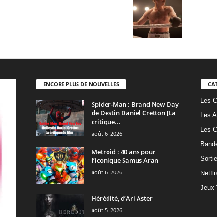
ENCORE PLUS DE NOUVELLES
CA
Les C
Spider-Man : Brand New Day
de Destin Daniel Cretton [La
Les A
critique...
Les C
août 6, 2026
Band
Metroid : 40 ans pour
Sorti
l’iconique Samus Aran
août 6, 2026
Netfli
Jeux-
Hérédité, d’Ari Aster
août 5, 2026