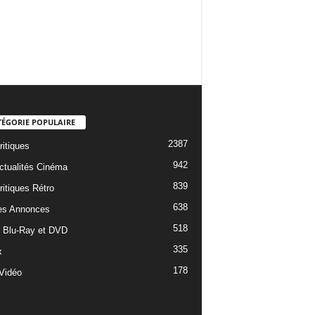
TÉGORIE POPULAIRE
2387
ritiques
942
ctualités Cinéma
839
ritiques Rétro
638
es Annonces
518
e Blu-Ray et DVD
335
x
178
Vidéo