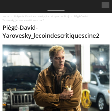
Home
Piégé de David Yarovesky [La critique du film]
Piégé-David-
Yarovesky_lecoindescritiquescine2
Piégé-David-
Yarovesky_lecoindescritiquescine2