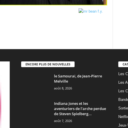
ENCORE PLUS DE NOUVELLES
CA
Les C
le Samouraï, de Jean-Pierre
Melville
Les A
août 8, 2026
Les C
Band
Indiana Jones et les
aventuriers de l’arche perdue
Sorti
de Steven Spielberg...
Netfli
août 7, 2026
Jeux-