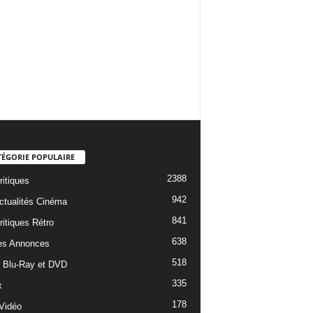
TÉGORIE POPULAIRE
2388
ritiques
942
ctualités Cinéma
841
ritiques Rétro
638
es Annonces
518
e Blu-Ray et DVD
335
x
178
Vidéo