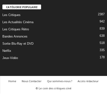
CATÉGORIE POPULAIRE
2387
Les Critiques
942
Les Actualités Cinéma
839
Les Critiques Rétro
638
Bandes Annonces
518
Sortie Blu-Ray et DVD
335
Netflix
178
Jeux-Vidéo
Home
Nous Contacter
Qui sommes-nous ?
Accès rédacteur
© Le coin des critiques ciné