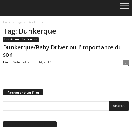
Home
Tags
Dunkerque
Tag: Dunkerque
Les Actualités Cinéma
Dunkerque/Baby Driver ou l’importance du
son
Liam Debruel
-
août 14, 2017
0
Recherche un film
Suivez-nous sur Facebook