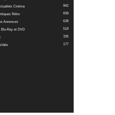
942
ctualités Cinéma
839
ritiques Rétro
638
es Annonces
518
e Blu-Ray et DVD
335
x
177
Vidéo