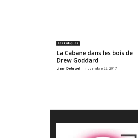
e
s
C
r
i
t
i
Les Critiques
q
La Cabane dans les bois de
u
Drew Goddard
e
s
Liam Debruel
-
novembre 22, 2017
C
i
n
é