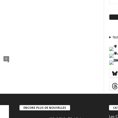
Su
Not
0
ENCORE PLUS DE NOUVELLES
CA
Les C