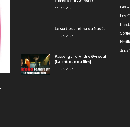
Hérédité, d’Ari Aster
Les A
août 5, 2026
Les C
Band
Le sorties cinéma du 5 août
Sorti
août 5, 2026
Netfli
Jeux-
Passenger d’André Øvredal
[La critique du film]
août 4, 2026