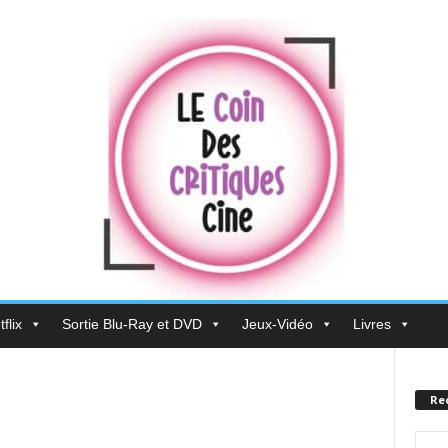
flix
Sortie Blu-Ray et DVD
Jeux-Vidéo
Livres
Re