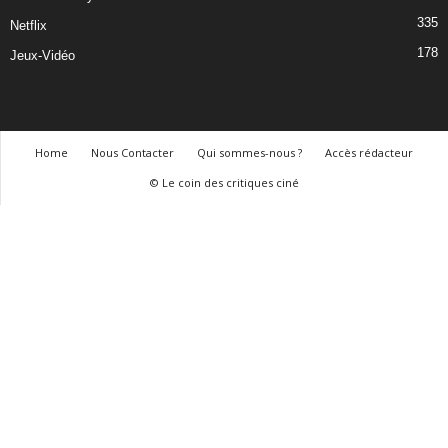
335
Netflix
178
Jeux-Vidéo
Home
Nous Contacter
Qui sommes-nous ?
Accès rédacteur
© Le coin des critiques ciné