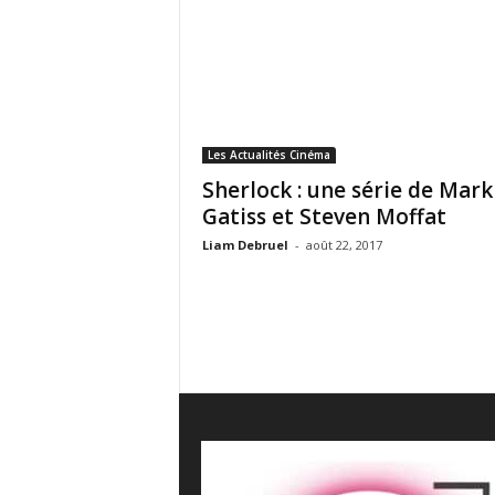
e
s
C
r
i
t
i
Les Actualités Cinéma
q
Sherlock : une série de Mark
u
Gatiss et Steven Moffat
e
s
Liam Debruel
-
août 22, 2017
C
i
n
é