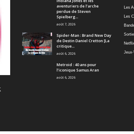
Indiana Jones et les
aventuriers de l’arche
Les A
perdue de Steven
Spielberg...
Les C
août 7, 2026
Band
Sorti
Spider-Man : Brand New Day
de Destin Daniel Cretton [La
Netfli
critique...
Jeux-
août 6, 2026
Metroid : 40 ans pour
l’iconique Samus Aran
août 6, 2026