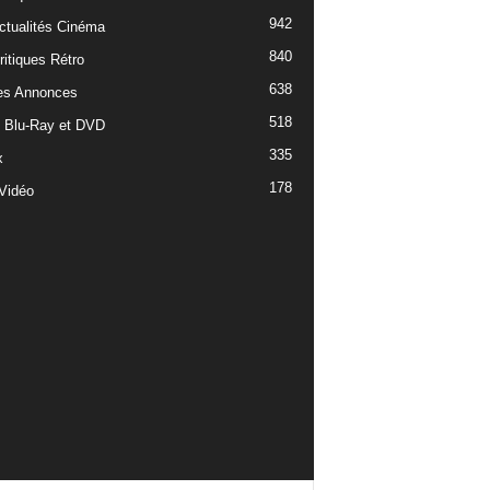
942
ctualités Cinéma
840
ritiques Rétro
638
es Annonces
518
e Blu-Ray et DVD
335
x
178
Vidéo