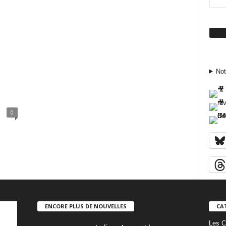
Su
Not
0
ENCORE PLUS DE NOUVELLES
CA
Les C