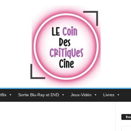
flix
Sortie Blu-Ray et DVD
Jeux-Vidéo
Livres
Re