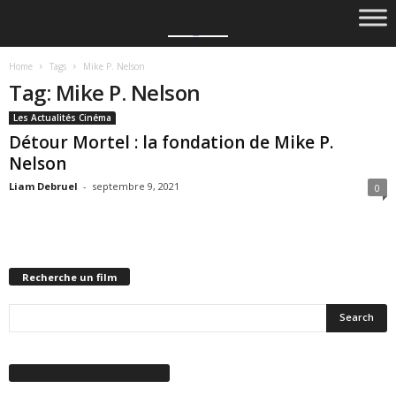
Home
Tags
Mike P. Nelson
Tag: Mike P. Nelson
Les Actualités Cinéma
Détour Mortel : la fondation de Mike P.
Nelson
Liam Debruel
-
septembre 9, 2021
0
Recherche un film
Suivez-nous sur Facebook