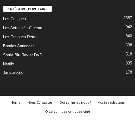
CATÉGORIE POPULAIRE
2387
Les Critiques
942
Les Actualités Cinéma
840
Les Critiques Rétro
638
Bandes Annonces
518
Sortie Blu-Ray et DVD
335
Netflix
178
Jeux-Vidéo
Home
Nous Contacter
Qui sommes-nous ?
Accès rédacteur
© Le coin des critiques ciné