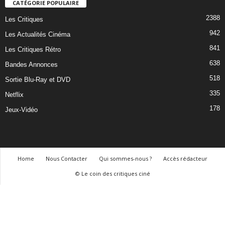
CATÉGORIE POPULAIRE
2388
Les Critiques
942
Les Actualités Cinéma
841
Les Critiques Rétro
638
Bandes Annonces
518
Sortie Blu-Ray et DVD
335
Netflix
178
Jeux-Vidéo
Home
Nous Contacter
Qui sommes-nous ?
Accès rédacteur
© Le coin des critiques ciné