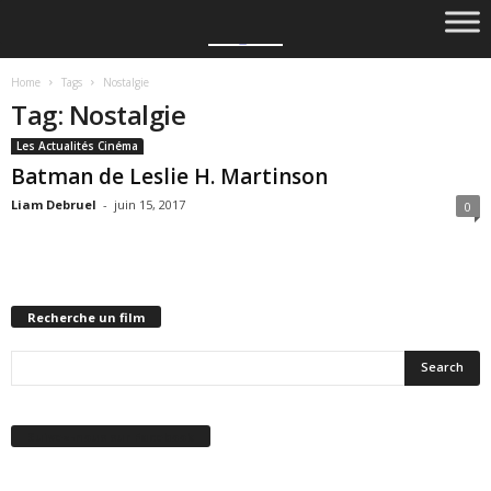
Home
Tags
Nostalgie
Tag: Nostalgie
Les Actualités Cinéma
Batman de Leslie H. Martinson
Liam Debruel
-
juin 15, 2017
0
Recherche un film
Suivez-nous sur Facebook