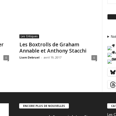
Su
Les Critiques
Not
er
Les Boxtrolls de Graham
Annable et Anthony Stacchi
Liam Debruel
-
avril 19, 2017
0
0
ENCORE PLUS DE NOUVELLES
CA
Les C