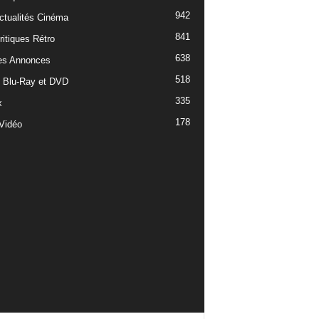
942
ctualités Cinéma
841
ritiques Rétro
638
es Annonces
518
e Blu-Ray et DVD
335
x
178
Vidéo