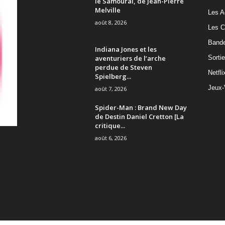
le Samouraï, de Jean-Pierre
Melville
Les A
août 8, 2026
Les C
Band
Indiana Jones et les
aventuriers de l’arche
Sorti
perdue de Steven
Netfli
Spielberg...
Jeux-
août 7, 2026
Spider-Man : Brand New Day
de Destin Daniel Cretton [La
critique...
août 6, 2026