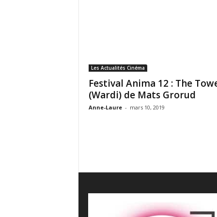
e
s
C
r
i
t
i
Les Actualités Cinéma
q
Festival Anima 12 : The Tow
u
(Wardi) de Mats Grorud
e
s
Anne-Laure
-
mars 10, 2019
C
i
n
é