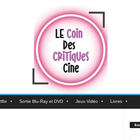
flix
Sortie Blu-Ray et DVD
Jeux-Vidéo
Livres
Re