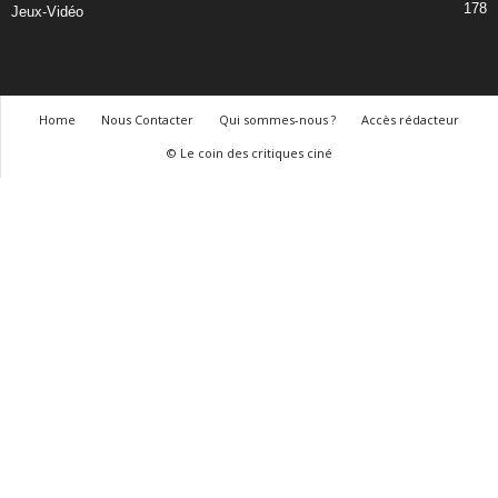
178
Jeux-Vidéo
Home
Nous Contacter
Qui sommes-nous ?
Accès rédacteur
© Le coin des critiques ciné